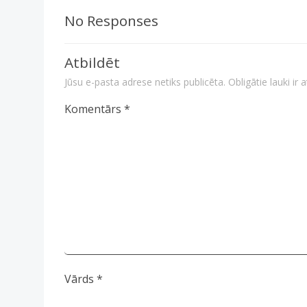
No Responses
Atbildēt
Jūsu e-pasta adrese netiks publicēta.
Obligātie lauki ir 
Komentārs
*
Vārds
*