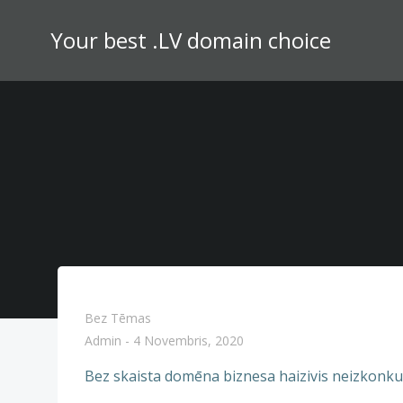
Skip
to
Your best .LV domain choice
content
Bez Tēmas
Admin
-
4 Novembris, 2020
Bez skaista domēna biznesa haizivis neizkonku