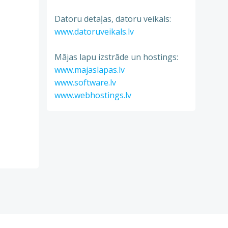
Datoru detaļas, datoru veikals:
www.datoruveikals.lv
Mājas lapu izstrāde un hostings:
www.majaslapas.lv
www.software.lv
www.webhostings.lv