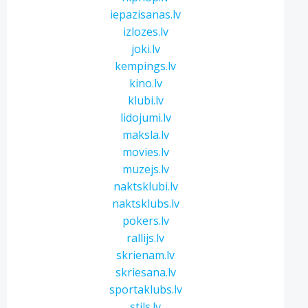
iepazisanas.lv
izlozes.lv
joki.lv
kempings.lv
kino.lv
klubi.lv
lidojumi.lv
maksla.lv
movies.lv
muzejs.lv
naktsklubi.lv
naktsklubs.lv
pokers.lv
rallijs.lv
skrienam.lv
skriesana.lv
sportaklubs.lv
stils.lv