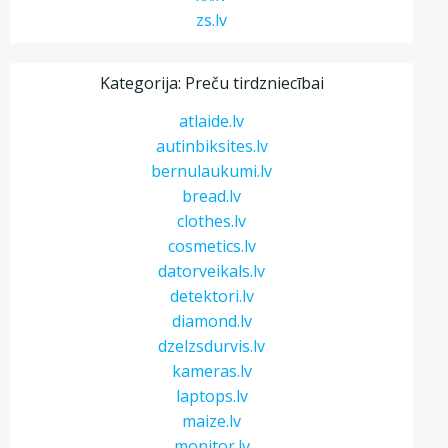
zs.lv
Kategorija: Preču tirdzniecībai
atlaide.lv
autinbiksites.lv
bernulaukumi.lv
bread.lv
clothes.lv
cosmetics.lv
datorveikals.lv
detektori.lv
diamond.lv
dzelzsdurvis.lv
kameras.lv
laptops.lv
maize.lv
monitor.lv