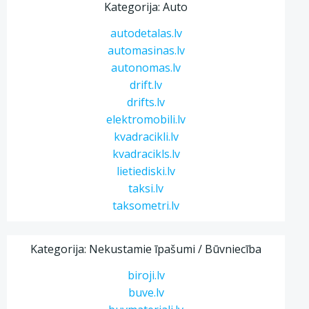
Kategorija: Auto
autodetalas.lv
automasinas.lv
autonomas.lv
drift.lv
drifts.lv
elektromobili.lv
kvadracikli.lv
kvadracikls.lv
lietiediski.lv
taksi.lv
taksometri.lv
Kategorija: Nekustamie īpašumi / Būvniecība
biroji.lv
buve.lv