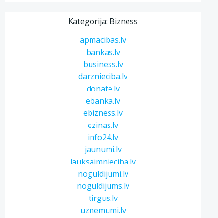
Kategorija: Bizness
apmacibas.lv
bankas.lv
business.lv
darznieciba.lv
donate.lv
ebanka.lv
ebizness.lv
ezinas.lv
info24.lv
jaunumi.lv
lauksaimnieciba.lv
noguldijumi.lv
noguldijums.lv
tirgus.lv
uznemumi.lv