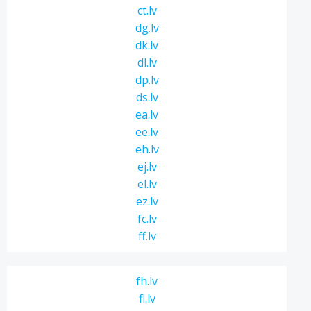
ct.lv
dg.lv
dk.lv
dl.lv
dp.lv
ds.lv
ea.lv
ee.lv
eh.lv
ej.lv
el.lv
ez.lv
fc.lv
ff.lv
fh.lv
fl.lv