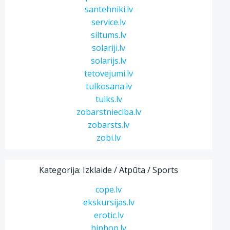
santehniki.lv
service.lv
siltums.lv
solariji.lv
solarijs.lv
tetovejumi.lv
tulkosana.lv
tulks.lv
zobarstnieciba.lv
zobarsts.lv
zobi.lv
Kategorija: Izklaide / Atpūta / Sports
cope.lv
ekskursijas.lv
erotic.lv
hiphop.lv