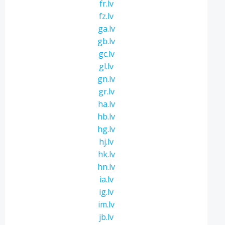
fr.lv
fz.lv
ga.lv
gb.lv
gc.lv
gl.lv
gn.lv
gr.lv
ha.lv
hb.lv
hg.lv
hj.lv
hk.lv
hn.lv
ia.lv
ig.lv
im.lv
jb.lv