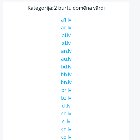
Kategorija: 2 burtu domēna vārdi
a1.lv
ad.lv
ai.lv
al.lv
an.lv
au.lv
bd.lv
bh.lv
bn.lv
br.lv
bz.lv
cf.lv
ch.lv
cj.lv
cn.lv
co.lv