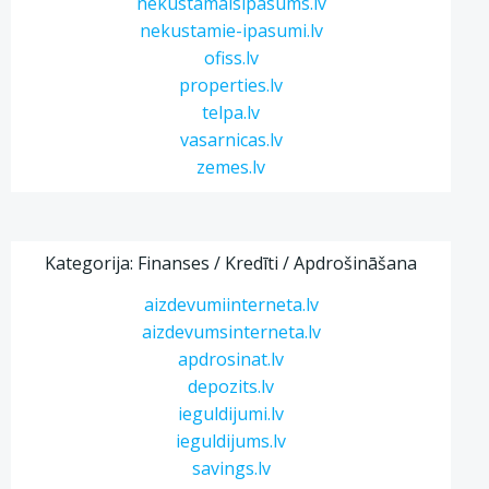
nekustamaisipasums.lv
nekustamie-ipasumi.lv
ofiss.lv
properties.lv
telpa.lv
vasarnicas.lv
zemes.lv
Kategorija: Finanses / Kredīti / Apdrošināšana
aizdevumiinterneta.lv
aizdevumsinterneta.lv
apdrosinat.lv
depozits.lv
ieguldijumi.lv
ieguldijums.lv
savings.lv