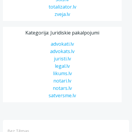
totalizator.lv
zveja.lv
Kategorija: Juridiskie pakalpojumi
advokati.lv
advokats.lv
juristi.lv
legal.lv
likums.lv
notari.lv
notars.lv
satversme.lv
Bez Tēmas