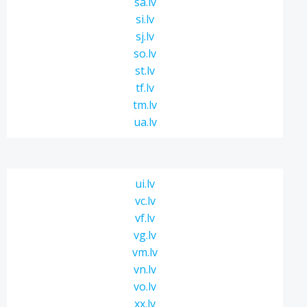
sa.lv
si.lv
sj.lv
so.lv
st.lv
tf.lv
tm.lv
ua.lv
ui.lv
vc.lv
vf.lv
vg.lv
vm.lv
vn.lv
vo.lv
xx.lv