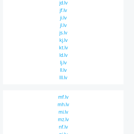
jd.lv
jf.lv
ji.lv
jl.lv
js.lv
kj.lv
kt.lv
ld.lv
lj.lv
ll.lv
lll.lv
mf.lv
mh.lv
mi.lv
mz.lv
nf.lv