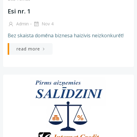
Esi nr. 1
-
Admin
Nov 4
Bez skaista domēna biznesa haizivis neizkonkurēt!
read more