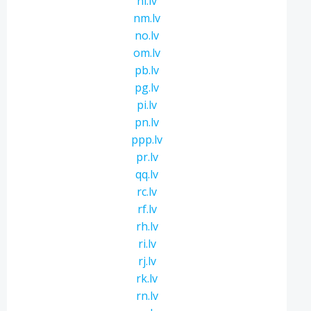
ni.lv
nm.lv
no.lv
om.lv
pb.lv
pg.lv
pi.lv
pn.lv
ppp.lv
pr.lv
qq.lv
rc.lv
rf.lv
rh.lv
ri.lv
rj.lv
rk.lv
rn.lv