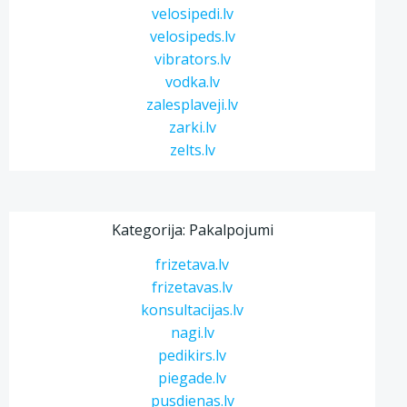
velosipedi.lv
velosipeds.lv
vibrators.lv
vodka.lv
zalesplaveji.lv
zarki.lv
zelts.lv
Kategorija: Pakalpojumi
frizetava.lv
frizetavas.lv
konsultacijas.lv
nagi.lv
pedikirs.lv
piegade.lv
pusdienas.lv