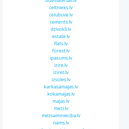
buvmateriali.lv
celtnieks.lv
celubuve.lv
cements.lv
dzivokli.lv
estate.lv
flats.lv
forest.lv
ipasums.lv
izire.lv
iziret.lv
izsoles.lv
karkasamajas.lv
kokamajas.lv
majas.lv
mezi.lv
mezsaimnieciba.lv
nams.lv