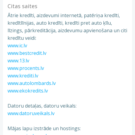
Citas saites
Ātrie kredīti, aizdevumi internetā, patēriņa kredīti,
kredītlīnijas, auto kredīti, kredīti pret auto ķīlu,
līzings, pārkreditācija, aizdevumu apvienošana un citi
kredītu veidi:
www.ic.lv
www.bestcredit.lv
www.13.lv
www.procents.lv
www.krediti.lv
www.autolombards.lv
www.ekokredits.lv
Datoru detaļas, datoru veikals:
www.datoruveikals.lv
Mājas lapu izstrāde un hostings: