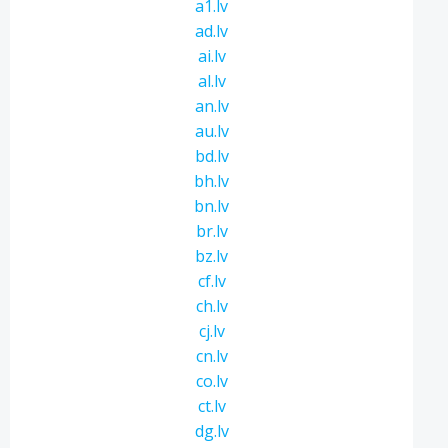
a1.lv
ad.lv
ai.lv
al.lv
an.lv
au.lv
bd.lv
bh.lv
bn.lv
br.lv
bz.lv
cf.lv
ch.lv
cj.lv
cn.lv
co.lv
ct.lv
dg.lv