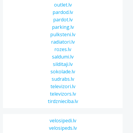
outlet.lv
pardod.lv
pardot.lv
parking.lv
pulksteni.lv
radiatori.lv
rozes.lv
saldumi.lv
silditaji.lv
sokolade.lv
sudrabs.lv
televizori.lv
televizors.lv
tirdznieciba.lv
velosipedi.lv
velosipeds.lv