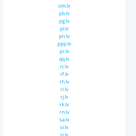
om.lv
pb.lv
pg.lv
pi.lv
pn.lv
ppp.lv
pr.lv
qq.lv
rc.lv
rf.lv
rh.lv
ri.lv
rj.lv
rk.lv
rn.lv
sa.lv
si.lv
sj.lv