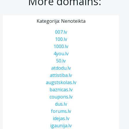
More domains:
Kategorija: Nenoteikta
007.lv
100.lv
1000.lv
4you.lv
50.lv
atdodu.lv
attistiba.lv
augstskolas.lv
baznicas.lv
coupons.lv
dus.lv
forums.lv
idejas.lv
igaunija.lv