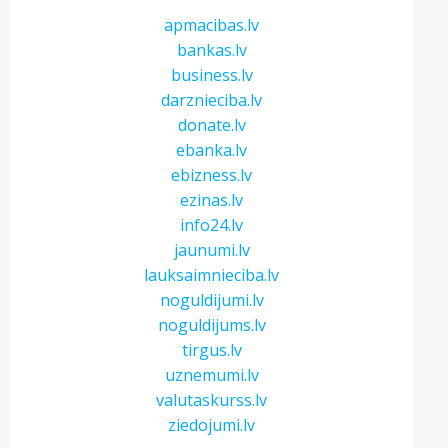
apmacibas.lv
bankas.lv
business.lv
darznieciba.lv
donate.lv
ebanka.lv
ebizness.lv
ezinas.lv
info24.lv
jaunumi.lv
lauksaimnieciba.lv
noguldijumi.lv
noguldijums.lv
tirgus.lv
uznemumi.lv
valutaskurss.lv
ziedojumi.lv