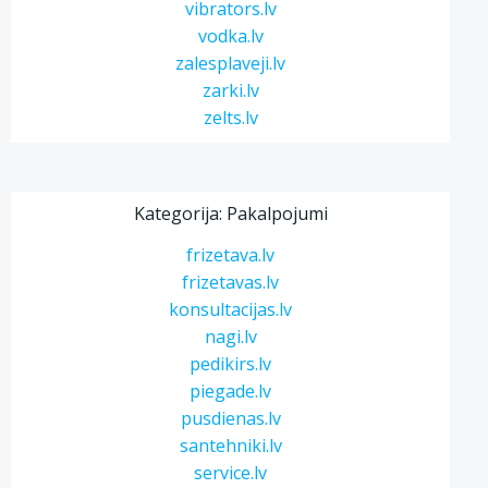
vibrators.lv
vodka.lv
zalesplaveji.lv
zarki.lv
zelts.lv
Kategorija: Pakalpojumi
frizetava.lv
frizetavas.lv
konsultacijas.lv
nagi.lv
pedikirs.lv
piegade.lv
pusdienas.lv
santehniki.lv
service.lv