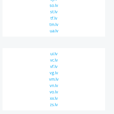
so.lv
st.lv
tf.lv
tm.lv
ua.lv
ui.lv
vc.lv
vf.lv
vg.lv
vm.lv
vn.lv
vo.lv
xx.lv
zs.lv