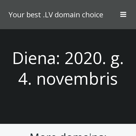
Skip
to
Your best .LV domain choice
content
Diena:
2020. g.
4. novembris