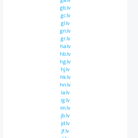
ga.lv
gb.lv
gc.lv
gl.lv
gn.lv
gr.lv
ha.lv
hb.lv
hg.lv
hj.lv
hk.lv
hn.lv
ia.lv
ig.lv
im.lv
jb.lv
jd.lv
jf.lv