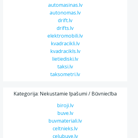
automasinas.lv
autonomas.lv
drift.lv
drifts.lv
elektromobili.lv
kvadracikli.lv
kvadracikls.lv
lietiediski.lv
taksi.lv
taksometri.lv
Kategorija: Nekustamie īpašumi / Būvniecība
biroji.lv
buve.lv
buvmateriali.lv
celtnieks.lv
celubuve.lv